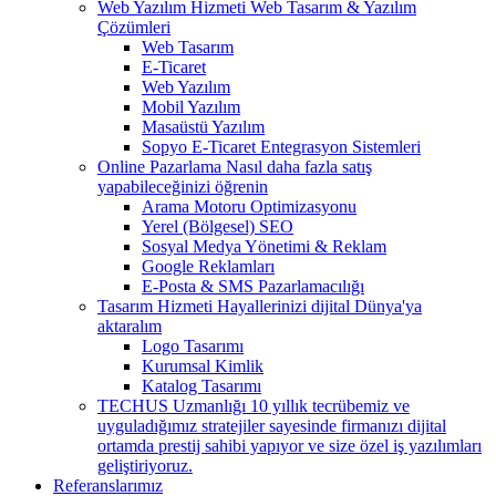
Web Yazılım Hizmeti
Web Tasarım & Yazılım
Çözümleri
Web Tasarım
E-Ticaret
Web Yazılım
Mobil Yazılım
Masaüstü Yazılım
Sopyo E-Ticaret Entegrasyon Sistemleri
Online Pazarlama
Nasıl daha fazla satış
yapabileceğinizi öğrenin
Arama Motoru Optimizasyonu
Yerel (Bölgesel) SEO
Sosyal Medya Yönetimi & Reklam
Google Reklamları
E-Posta & SMS Pazarlamacılığı
Tasarım Hizmeti
Hayallerinizi dijital Dünya'ya
aktaralım
Logo Tasarımı
Kurumsal Kimlik
Katalog Tasarımı
TECHUS Uzmanlığı
10 yıllık tecrübemiz ve
uyguladığımız stratejiler sayesinde firmanızı dijital
ortamda prestij sahibi yapıyor ve size özel iş yazılımları
geliştiriyoruz.
Referanslarımız