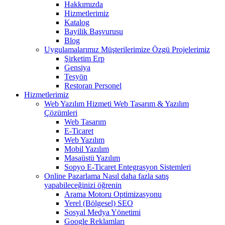
Hakkımızda
Hizmetlerimiz
Katalog
Bayilik Başvurusu
Blog
Uygulamalarımız
Müşterilerimize Özgü Projelerimiz
Şirketim Erp
Gensiya
Tesyön
Restoran Personel
Hizmetlerimiz
Web Yazılım Hizmeti
Web Tasarım & Yazılım
Çözümleri
Web Tasarım
E-Ticaret
Web Yazılım
Mobil Yazılım
Masaüstü Yazılım
Sopyo E-Ticaret Entegrasyon Sistemleri
Online Pazarlama
Nasıl daha fazla satış
yapabileceğinizi öğrenin
Arama Motoru Optimizasyonu
Yerel (Bölgesel) SEO
Sosyal Medya Yönetimi
Google Reklamları