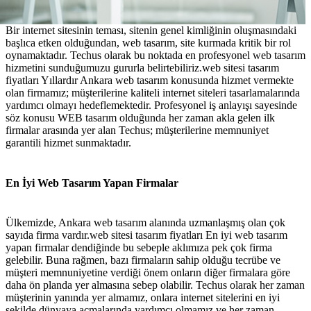
Bir internet sitesinin teması, sitenin genel kimliğinin oluşmasındaki
başlıca etken olduğundan, web tasarım, site kurmada kritik bir rol
oynamaktadır. Techus olarak bu noktada en profesyonel web tasarım
hizmetini sunduğumuzu gururla belirtebiliriz.web sitesi tasarım
fiyatları Yıllardır Ankara web tasarım konusunda hizmet vermekte
olan firmamız; müşterilerine kaliteli internet siteleri tasarlamalarında
yardımcı olmayı hedeflemektedir. Profesyonel iş anlayışı sayesinde
söz konusu WEB tasarım olduğunda her zaman akla gelen ilk
firmalar arasında yer alan Techus; müşterilerine memnuniyet
garantili hizmet sunmaktadır.
En İyi Web Tasarım Yapan Firmalar
Ülkemizde, Ankara web tasarım alanında uzmanlaşmış olan çok
sayıda firma vardır.web sitesi tasarım fiyatları En iyi web tasarım
yapan firmalar dendiğinde bu sebeple aklımıza pek çok firma
gelebilir. Buna rağmen, bazı firmaların sahip olduğu tecrübe ve
müşteri memnuniyetine verdiği önem onların diğer firmalara göre
daha ön planda yer almasına sebep olabilir. Techus olarak her zaman
müşterinin yanında yer almamız, onlara internet sitelerini en iyi
şekilde dünyaya açmalarında yardımcı olmamız ve her zaman