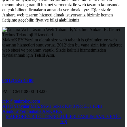
memnuniyet garantili hizmet vermemiz ile web tasarım konusunda
en çok bilinen firmaların arasında yer almaktayız. Eğer siz de
Ankara web tasarım hizmeti almak istiyorsanız bizimle hemen
iletişime geçebilir, fiyat ve bilgi alabilirsiniz.
MakroKEY Yazılım olarak size web tabanlı iş çözümleri ve web
tasarımı hizmetleri sunuyoruz. 2012’den bu yana sizin için yüzlerce
web sitesi ve program yaptık. Sizde kaliteli hizmetimizden
faydalanmak için
Teklif Alın.
0(312) 925 45 80
PZT–CMT 08:00–18:00
info@makrokey.com
Aşağı Yahyalar Mah. 995/1 Sokak Kat:8 No: 5/31 (Ofis
Anadolu)Yenimahalle ANKARA
MAKROKEY BİLGİ TEKNOLOJİLERİ YAZILIM SAN. VE TİC.
A.Ş