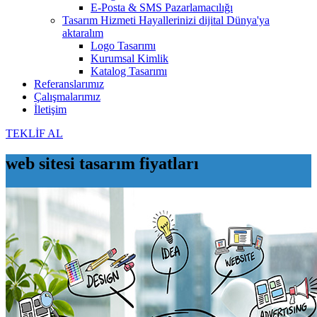
E-Posta & SMS Pazarlamacılığı
Tasarım Hizmeti
Hayallerinizi dijital Dünya'ya
aktaralım
Logo Tasarımı
Kurumsal Kimlik
Katalog Tasarımı
Referanslarımız
Çalışmalarımız
İletişim
TEKLİF AL
web sitesi tasarım fiyatları