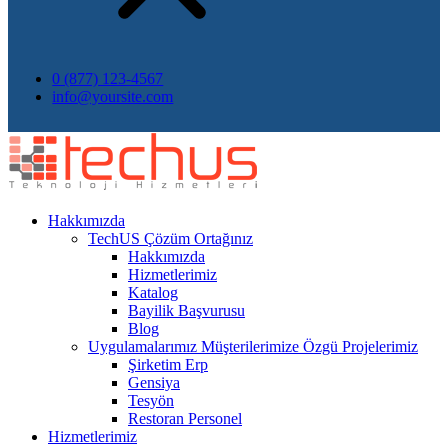
0 (877) 123-4567
info@yoursite.com
Hakkımızda
TechUS
Çözüm Ortağınız
Hakkımızda
Hizmetlerimiz
Katalog
Bayilik Başvurusu
Blog
Uygulamalarımız
Müşterilerimize Özgü Projelerimiz
Şirketim Erp
Gensiya
Tesyön
Restoran Personel
Hizmetlerimiz