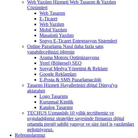
Web Yazılım Hizmeti
Web Tasarım & Yazılım
Çözümleri
Web Tasarım
E-Ticaret
Web Yazılım
Mobil Yazılım
Masaüstü Yazılım
Sopyo E-Ticaret Entegrasyon Sistemleri
Online Pazarlama
Nasıl daha fazla satış
yapabileceğinizi öğrenin
Arama Motoru Optimizasyonu
Yerel (Bölgesel) SEO
Sosyal Medya Yönetimi & Reklam
Google Reklamları
E-Posta & SMS Pazarlamacılığı
Tasarım Hizmeti
Hayallerinizi dijital Dünya'ya
aktaralım
Logo Tasarımı
Kurumsal Kimlik
Katalog Tasarımı
TECHUS Uzmanlığı
10 yıllık tecrübemiz ve
uyguladığımız stratejiler sayesinde firmanızı dijital
ortamda prestij sahibi yapıyor ve size özel iş yazılımları
geliştiriyoruz.
Referanslarımız