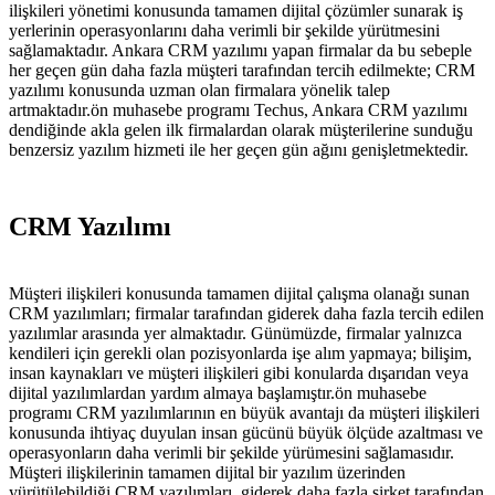
ilişkileri yönetimi konusunda tamamen dijital çözümler sunarak iş
yerlerinin operasyonlarını daha verimli bir şekilde yürütmesini
sağlamaktadır. Ankara CRM yazılımı yapan firmalar da bu sebeple
her geçen gün daha fazla müşteri tarafından tercih edilmekte; CRM
yazılımı konusunda uzman olan firmalara yönelik talep
artmaktadır.ön muhasebe programı Techus, Ankara CRM yazılımı
dendiğinde akla gelen ilk firmalardan olarak müşterilerine sunduğu
benzersiz yazılım hizmeti ile her geçen gün ağını genişletmektedir.
CRM Yazılımı
Müşteri ilişkileri konusunda tamamen dijital çalışma olanağı sunan
CRM yazılımları; firmalar tarafından giderek daha fazla tercih edilen
yazılımlar arasında yer almaktadır. Günümüzde, firmalar yalnızca
kendileri için gerekli olan pozisyonlarda işe alım yapmaya; bilişim,
insan kaynakları ve müşteri ilişkileri gibi konularda dışarıdan veya
dijital yazılımlardan yardım almaya başlamıştır.ön muhasebe
programı CRM yazılımlarının en büyük avantajı da müşteri ilişkileri
konusunda ihtiyaç duyulan insan gücünü büyük ölçüde azaltması ve
operasyonların daha verimli bir şekilde yürümesini sağlamasıdır.
Müşteri ilişkilerinin tamamen dijital bir yazılım üzerinden
yürütülebildiği CRM yazılımları, giderek daha fazla şirket tarafından