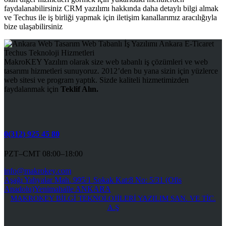
faydalanabilirsiniz CRM yazılımı hakkında daha detaylı bilgi almak
ve Techus ile iş birliği yapmak için iletişim kanallarımız aracılığıyla
bize ulaşabilirsiniz
MakroKEY Yazılım olarak size web tabanlı iş çözümleri ve web
tasarımı hizmetleri sunuyoruz. 2012’den bu yana sizin için yüzlerce
web sitesi ve program yaptık. Sizde kaliteli hizmetimizden
faydalanmak için
Teklif Alın.
0(312) 925 45 80
PZT–CMT 08:00–18:00
info@makrokey.com
Aşağı Yahyalar Mah. 995/1 Sokak Kat:8 No: 5/31 (Ofis
Anadolu)Yenimahalle ANKARA
MAKROKEY BİLGİ TEKNOLOJİLERİ YAZILIM SAN. VE TİC.
A.Ş