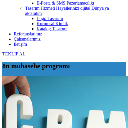
E-Posta & SMS Pazarlamacılığı
Tasarım Hizmeti
Hayallerinizi dijital Dünya'ya
aktaralım
Logo Tasarımı
Kurumsal Kimlik
Katalog Tasarımı
Referanslarımız
Çalışmalarımız
İletişim
TEKLİF AL
ön muhasebe programı