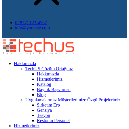
0 (877) 123-4567
info@yoursite.com
Hakkımızda
TechUS
Çözüm Ortağınız
Hakkımızda
Hizmetlerimiz
Katalog
Bayilik Başvurusu
Blog
Uygulamalarımız
Müşterilerimize Özgü Projelerimiz
Şirketim Erp
Gensiya
Tesyön
Restoran Personel
Hizmetlerimiz