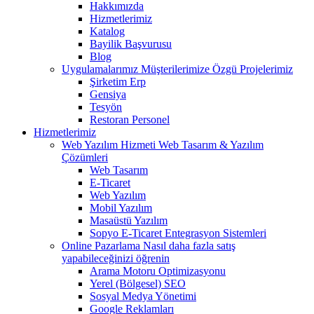
Hakkımızda
Hizmetlerimiz
Katalog
Bayilik Başvurusu
Blog
Uygulamalarımız
Müşterilerimize Özgü Projelerimiz
Şirketim Erp
Gensiya
Tesyön
Restoran Personel
Hizmetlerimiz
Web Yazılım Hizmeti
Web Tasarım & Yazılım
Çözümleri
Web Tasarım
E-Ticaret
Web Yazılım
Mobil Yazılım
Masaüstü Yazılım
Sopyo E-Ticaret Entegrasyon Sistemleri
Online Pazarlama
Nasıl daha fazla satış
yapabileceğinizi öğrenin
Arama Motoru Optimizasyonu
Yerel (Bölgesel) SEO
Sosyal Medya Yönetimi
Google Reklamları