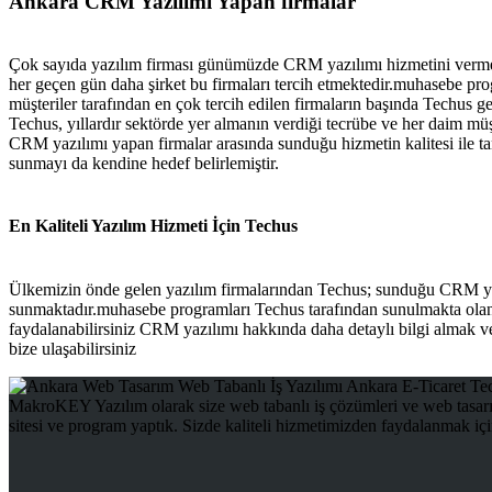
Ankara CRM Yazılımı Yapan firmalar
Çok sayıda yazılım firması günümüzde CRM yazılımı hizmetini verme
her geçen gün daha şirket bu firmaları tercih etmektedir.muhasebe pr
müşteriler tarafından en çok tercih edilen firmaların başında Techus g
Techus, yıllardır sektörde yer almanın verdiği tecrübe ve her daim mü
CRM yazılımı yapan firmalar arasında sunduğu hizmetin kalitesi ile ta
sunmayı da kendine hedef belirlemiştir.
En Kaliteli Yazılım Hizmeti İçin Techus
Ülkemizin önde gelen yazılım firmalarından Techus; sunduğu CRM yaz
sunmaktadır.muhasebe programları Techus tarafından sunulmakta olan
faydalanabilirsiniz CRM yazılımı hakkında daha detaylı bilgi almak ve T
bize ulaşabilirsiniz
MakroKEY Yazılım olarak size web tabanlı iş çözümleri ve web tasarı
sitesi ve program yaptık. Sizde kaliteli hizmetimizden faydalanmak iç