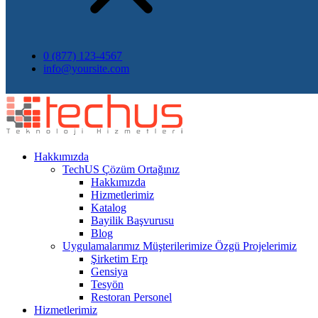
0 (877) 123-4567
info@yoursite.com
Hakkımızda
TechUS
Çözüm Ortağınız
Hakkımızda
Hizmetlerimiz
Katalog
Bayilik Başvurusu
Blog
Uygulamalarımız
Müşterilerimize Özgü Projelerimiz
Şirketim Erp
Gensiya
Tesyön
Restoran Personel
Hizmetlerimiz