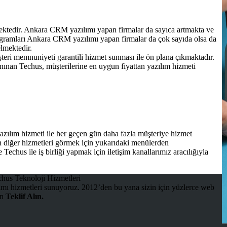
ktedir. Ankara CRM yazılımı yapan firmalar da sayıca artmakta ve
ogramları Ankara CRM yazılımı yapan firmalar da çok sayıda olsa da
elmektedir.
şteri memnuniyeti garantili hizmet sunması ile ön plana çıkmaktadır.
nınan Techus, müşterilerine en uygun fiyattan yazılım hizmeti
ılım hizmeti ile her geçen gün daha fazla müşteriye hizmet
 diğer hizmetleri görmek için yukarıdaki menülerden
echus ile iş birliği yapmak için iletişim kanallarımız aracılığıyla
mı hizmetleri sunuyoruz. 2012’den bu yana sizin için yüzlerce web
in
Teklif Alın.