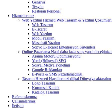
Gensiya
Tesyön
Restoran Personel
Hizmetlerimiz
Web Yazılım Hizmeti
Web Tasarım & Yazılım Çözümleri
Web Tasarım
E-Ticaret
Web Yazılım
Mobil Yazılım
Masaüstü Yazılım
Sopyo E-Ticaret Entegrasyon Sistemleri
Online Pazarlama
Nasıl daha fazla satış yapabileceğinizi
Arama Motoru Optimizasyonu
Yerel (Bölgesel) SEO
Sosyal Medya Yönetimi
Google Reklamları
E-Posta & SMS Pazarlamacılığı
Tasarım Hizmeti
Hayallerinizi dijital Dünya'ya aktaralım
Logo Tasarımı
Kurumsal Kimlik
Katalog Tasarımı
Referanslarımız
Çalışmalarımız
İletişim