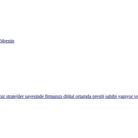
 öğrenin
 stratejiler sayesinde firmanızı dijital ortamda prestij sahibi yapıyor ve 