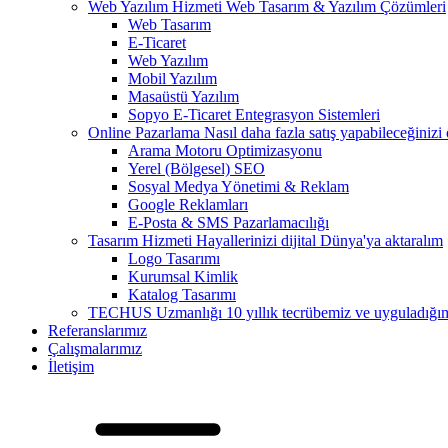
Web Yazılım Hizmeti
Web Tasarım & Yazılım Çözümleri
Web Tasarım
E-Ticaret
Web Yazılım
Mobil Yazılım
Masaüstü Yazılım
Sopyo E-Ticaret Entegrasyon Sistemleri
Online Pazarlama
Nasıl daha fazla satış yapabileceğinizi
Arama Motoru Optimizasyonu
Yerel (Bölgesel) SEO
Sosyal Medya Yönetimi & Reklam
Google Reklamları
E-Posta & SMS Pazarlamacılığı
Tasarım Hizmeti
Hayallerinizi dijital Dünya'ya aktaralım
Logo Tasarımı
Kurumsal Kimlik
Katalog Tasarımı
TECHUS Uzmanlığı
10 yıllık tecrübemiz ve uyguladığımız
Referanslarımız
Çalışmalarımız
İletişim