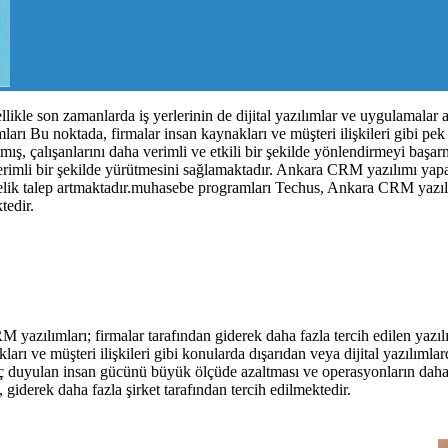
ikle son zamanlarda iş yerlerinin de dijital yazılımlar ve uygulamalar a
arı Bu noktada, firmalar insan kaynakları ve müşteri ilişkileri gibi pek
ş, çalışanlarını daha verimli ve etkili bir şekilde yönlendirmeyi başar
erimli bir şekilde yürütmesini sağlamaktadır. Ankara CRM yazılımı yapa
ik talep artmaktadır.muhasebe programları Techus, Ankara CRM yazılım
tedir.
 yazılımları; firmalar tarafından giderek daha fazla tercih edilen yazı
akları ve müşteri ilişkileri gibi konularda dışarıdan veya dijital yazıl
aç duyulan insan gücünü büyük ölçüde azaltması ve operasyonların daha v
giderek daha fazla şirket tarafından tercih edilmektedir.