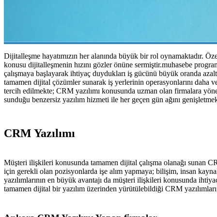
Dijitalleşme hayatımızın her alanında büyük bir rol oynamaktadır. Özell
konusu dijitalleşmenin hızını gözler önüne sermiştir.muhasebe programl
çalışmaya başlayarak ihtiyaç duydukları iş gücünü büyük oranda azaltmı
tamamen dijital çözümler sunarak iş yerlerinin operasyonlarını daha v
tercih edilmekte; CRM yazılımı konusunda uzman olan firmalara yönel
sunduğu benzersiz yazılım hizmeti ile her geçen gün ağını genişletmek
CRM Yazılımı
Müşteri ilişkileri konusunda tamamen dijital çalışma olanağı sunan CRM
için gerekli olan pozisyonlarda işe alım yapmaya; bilişim, insan kayn
yazılımlarının en büyük avantajı da müşteri ilişkileri konusunda ihtiy
tamamen dijital bir yazılım üzerinden yürütülebildiği CRM yazılımları, 