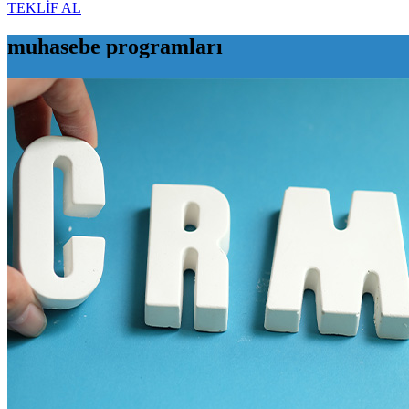
TEKLİF AL
muhasebe programları