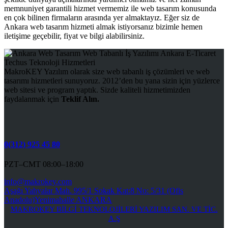
memnuniyet garantili hizmet vermemiz ile web tasarım konusunda
en çok bilinen firmaların arasında yer almaktayız. Eğer siz de
Ankara web tasarım hizmeti almak istiyorsanız bizimle hemen
iletişime geçebilir, fiyat ve bilgi alabilirsiniz.
MakroKEY Yazılım olarak size web tabanlı iş çözümleri ve web
tasarımı hizmetleri sunuyoruz. 2012’den bu yana sizin için yüzlerce
web sitesi ve program yaptık. Sizde kaliteli hizmetimizden
faydalanmak için
Teklif Alın.
0(312) 925 45 80
PZT–CMT 08:00–18:00
info@makrokey.com
Aşağı Yahyalar Mah. 995/1 Sokak Kat:8 No: 5/31 (Ofis
Anadolu)Yenimahalle ANKARA
MAKROKEY BİLGİ TEKNOLOJİLERİ YAZILIM SAN. VE TİC.
A.Ş