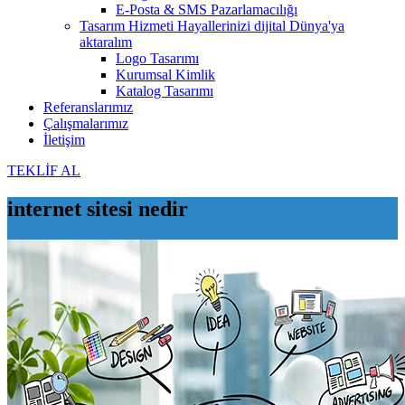
E-Posta & SMS Pazarlamacılığı
Tasarım Hizmeti
Hayallerinizi dijital Dünya'ya
aktaralım
Logo Tasarımı
Kurumsal Kimlik
Katalog Tasarımı
Referanslarımız
Çalışmalarımız
İletişim
TEKLİF AL
internet sitesi nedir