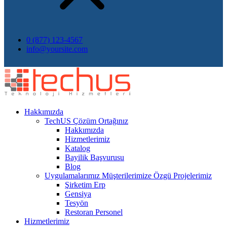
0 (877) 123-4567
info@yoursite.com
Hakkımızda
TechUS
Çözüm Ortağınız
Hakkımızda
Hizmetlerimiz
Katalog
Bayilik Başvurusu
Blog
Uygulamalarımız
Müşterilerimize Özgü Projelerimiz
Şirketim Erp
Gensiya
Tesyön
Restoran Personel
Hizmetlerimiz