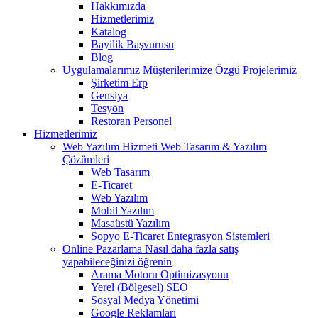
Hakkımızda
Hizmetlerimiz
Katalog
Bayilik Başvurusu
Blog
Uygulamalarımız
Müşterilerimize Özgü Projelerimiz
Şirketim Erp
Gensiya
Tesyön
Restoran Personel
Hizmetlerimiz
Web Yazılım Hizmeti
Web Tasarım & Yazılım
Çözümleri
Web Tasarım
E-Ticaret
Web Yazılım
Mobil Yazılım
Masaüstü Yazılım
Sopyo E-Ticaret Entegrasyon Sistemleri
Online Pazarlama
Nasıl daha fazla satış
yapabileceğinizi öğrenin
Arama Motoru Optimizasyonu
Yerel (Bölgesel) SEO
Sosyal Medya Yönetimi
Google Reklamları