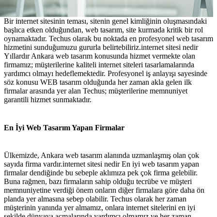
Bir internet sitesinin teması, sitenin genel kimliğinin oluşmasındaki
başlıca etken olduğundan, web tasarım, site kurmada kritik bir rol
oynamaktadır. Techus olarak bu noktada en profesyonel web tasarım
hizmetini sunduğumuzu gururla belirtebiliriz.internet sitesi nedir
Yıllardır Ankara web tasarım konusunda hizmet vermekte olan
firmamız; müşterilerine kaliteli internet siteleri tasarlamalarında
yardımcı olmayı hedeflemektedir. Profesyonel iş anlayışı sayesinde
söz konusu WEB tasarım olduğunda her zaman akla gelen ilk
firmalar arasında yer alan Techus; müşterilerine memnuniyet
garantili hizmet sunmaktadır.
En İyi Web Tasarım Yapan Firmalar
Ülkemizde, Ankara web tasarım alanında uzmanlaşmış olan çok
sayıda firma vardır.internet sitesi nedir En iyi web tasarım yapan
firmalar dendiğinde bu sebeple aklımıza pek çok firma gelebilir.
Buna rağmen, bazı firmaların sahip olduğu tecrübe ve müşteri
memnuniyetine verdiği önem onların diğer firmalara göre daha ön
planda yer almasına sebep olabilir. Techus olarak her zaman
müşterinin yanında yer almamız, onlara internet sitelerini en iyi
şekilde dünyaya açmalarında yardımcı olmamız ve her zaman