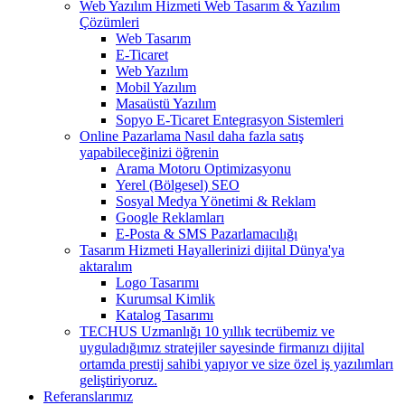
Web Yazılım Hizmeti
Web Tasarım & Yazılım
Çözümleri
Web Tasarım
E-Ticaret
Web Yazılım
Mobil Yazılım
Masaüstü Yazılım
Sopyo E-Ticaret Entegrasyon Sistemleri
Online Pazarlama
Nasıl daha fazla satış
yapabileceğinizi öğrenin
Arama Motoru Optimizasyonu
Yerel (Bölgesel) SEO
Sosyal Medya Yönetimi & Reklam
Google Reklamları
E-Posta & SMS Pazarlamacılığı
Tasarım Hizmeti
Hayallerinizi dijital Dünya'ya
aktaralım
Logo Tasarımı
Kurumsal Kimlik
Katalog Tasarımı
TECHUS Uzmanlığı
10 yıllık tecrübemiz ve
uyguladığımız stratejiler sayesinde firmanızı dijital
ortamda prestij sahibi yapıyor ve size özel iş yazılımları
geliştiriyoruz.
Referanslarımız