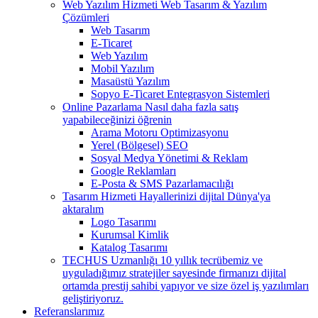
Web Yazılım Hizmeti
Web Tasarım & Yazılım
Çözümleri
Web Tasarım
E-Ticaret
Web Yazılım
Mobil Yazılım
Masaüstü Yazılım
Sopyo E-Ticaret Entegrasyon Sistemleri
Online Pazarlama
Nasıl daha fazla satış
yapabileceğinizi öğrenin
Arama Motoru Optimizasyonu
Yerel (Bölgesel) SEO
Sosyal Medya Yönetimi & Reklam
Google Reklamları
E-Posta & SMS Pazarlamacılığı
Tasarım Hizmeti
Hayallerinizi dijital Dünya'ya
aktaralım
Logo Tasarımı
Kurumsal Kimlik
Katalog Tasarımı
TECHUS Uzmanlığı
10 yıllık tecrübemiz ve
uyguladığımız stratejiler sayesinde firmanızı dijital
ortamda prestij sahibi yapıyor ve size özel iş yazılımları
geliştiriyoruz.
Referanslarımız