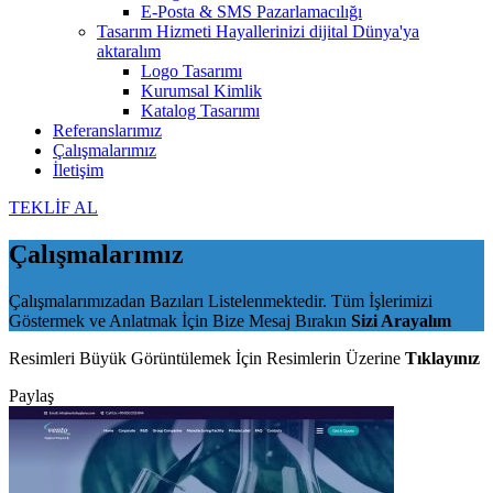
E-Posta & SMS Pazarlamacılığı
Tasarım Hizmeti
Hayallerinizi dijital Dünya'ya
aktaralım
Logo Tasarımı
Kurumsal Kimlik
Katalog Tasarımı
Referanslarımız
Çalışmalarımız
İletişim
TEKLİF AL
Çalışmalarımız
Çalışmalarımızadan Bazıları Listelenmektedir. Tüm İşlerimizi
Göstermek ve Anlatmak İçin Bize Mesaj Bırakın
Sizi Arayalım
Resimleri Büyük Görüntülemek İçin Resimlerin Üzerine
Tıklayınız
Paylaş