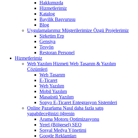
Hakkımızda
Hizmetlerimiz
Katalog
Bayilik Başvurusu
Blog
Uygulamalarımız
Müşterilerimize Özgü Projelerimiz
Şirketim Erp
Gensiya
Tesyön
Restoran Personel
Hizmetlerimiz
Web Yazılım Hizmeti
Web Tasarım & Yazılım
Çözümleri
Web Tasarım
E-Ticaret
Web Yazılım
Mobil Yazılım
Masaüstü Yazılım
Sopyo E-Ticaret Entegrasyon Sistemleri
Online Pazarlama
Nasıl daha fazla satış
yapabileceğinizi öğrenin
Arama Motoru Optimizasyonu
Yerel (Bölgesel) SEO
Sosyal Medya Yönetimi
Google Reklamları