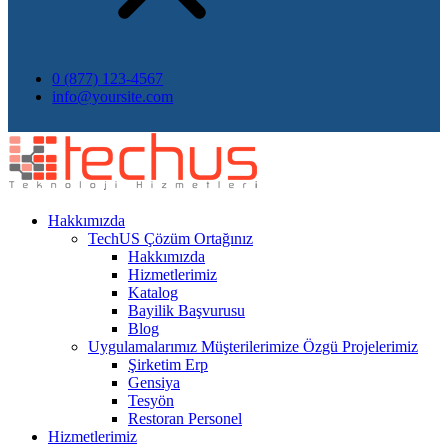
0 (877) 123-4567
info@yoursite.com
Hakkımızda
TechUS
Çözüm Ortağınız
Hakkımızda
Hizmetlerimiz
Katalog
Bayilik Başvurusu
Blog
Uygulamalarımız
Müşterilerimize Özgü Projelerimiz
Şirketim Erp
Gensiya
Tesyön
Restoran Personel
Hizmetlerimiz