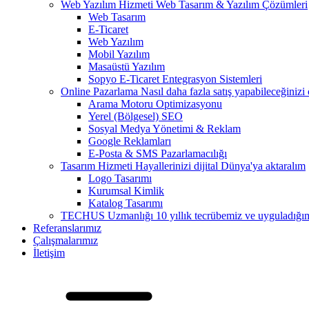
Web Yazılım Hizmeti
Web Tasarım & Yazılım Çözümleri
Web Tasarım
E-Ticaret
Web Yazılım
Mobil Yazılım
Masaüstü Yazılım
Sopyo E-Ticaret Entegrasyon Sistemleri
Online Pazarlama
Nasıl daha fazla satış yapabileceğinizi
Arama Motoru Optimizasyonu
Yerel (Bölgesel) SEO
Sosyal Medya Yönetimi & Reklam
Google Reklamları
E-Posta & SMS Pazarlamacılığı
Tasarım Hizmeti
Hayallerinizi dijital Dünya'ya aktaralım
Logo Tasarımı
Kurumsal Kimlik
Katalog Tasarımı
TECHUS Uzmanlığı
10 yıllık tecrübemiz ve uyguladığımız
Referanslarımız
Çalışmalarımız
İletişim