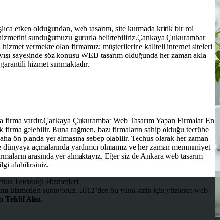
aşlıca etken olduğundan, web tasarım, site kurmada kritik bir rol
hizmetini sunduğumuzu gururla belirtebiliriz.Çankaya Çukurambar
met vermekte olan firmamız; müşterilerine kaliteli internet siteleri
layışı sayesinde söz konusu WEB tasarım olduğunda her zaman akla
garantili hizmet sunmaktadır.
da firma vardır.Çankaya Çukurambar Web Tasarım Yapan Firmalar En
 firma gelebilir. Buna rağmen, bazı firmaların sahip olduğu tecrübe
aha ön planda yer almasına sebep olabilir. Techus olarak her zaman
ekilde dünyaya açmalarında yardımcı olmamız ve her zaman memnuniyet
irmaların arasında yer almaktayız. Eğer siz de Ankara web tasarım
gi alabilirsiniz.
mı hizmetleri sunuyoruz. 2012’den bu yana sizin için yüzlerce web
in
Teklif Alın.