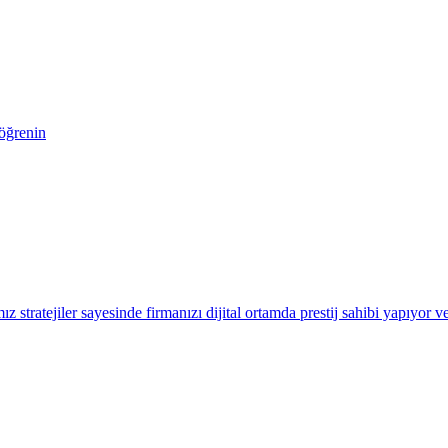
 öğrenin
 stratejiler sayesinde firmanızı dijital ortamda prestij sahibi yapıyor ve 