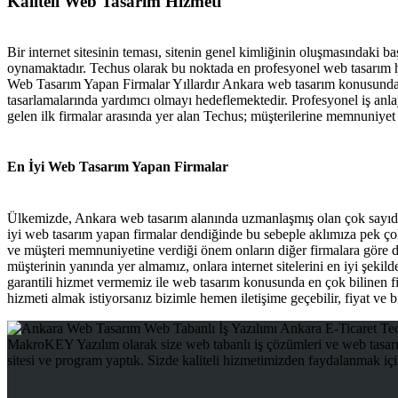
Kaliteli Web Tasarım Hizmeti
Bir internet sitesinin teması, sitenin genel kimliğinin oluşmasındaki b
oynamaktadır. Techus olarak bu noktada en profesyonel web tasarım 
Web Tasarım Yapan Firmalar Yıllardır Ankara web tasarım konusunda hiz
tasarlamalarında yardımcı olmayı hedeflemektedir. Profesyonel iş an
gelen ilk firmalar arasında yer alan Techus; müşterilerine memnuniyet 
En İyi Web Tasarım Yapan Firmalar
Ülkemizde, Ankara web tasarım alanında uzmanlaşmış olan çok sayı
iyi web tasarım yapan firmalar dendiğinde bu sebeple aklımıza pek çok
ve müşteri memnuniyetine verdiği önem onların diğer firmalara göre d
müşterinin yanında yer almamız, onlara internet sitelerini en iyi ş
garantili hizmet vermemiz ile web tasarım konusunda en çok bilinen f
hizmeti almak istiyorsanız bizimle hemen iletişime geçebilir, fiyat ve bil
MakroKEY Yazılım olarak size web tabanlı iş çözümleri ve web tasarı
sitesi ve program yaptık. Sizde kaliteli hizmetimizden faydalanmak iç