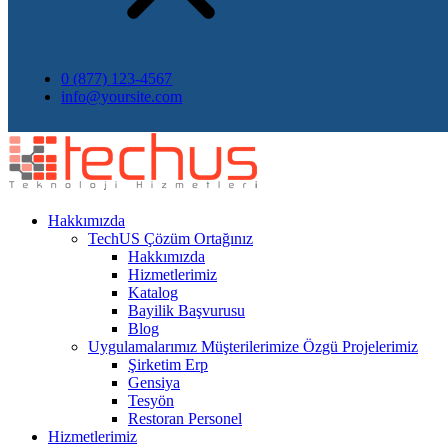
0 (877) 123-4567
info@yoursite.com
Hakkımızda
TechUS
Çözüm Ortağınız
Hakkımızda
Hizmetlerimiz
Katalog
Bayilik Başvurusu
Blog
Uygulamalarımız
Müşterilerimize Özgü Projelerimiz
Şirketim Erp
Gensiya
Tesyön
Restoran Personel
Hizmetlerimiz