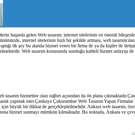
metlerin başında gelen Web tasarım; internet sitelerinin en önemli bileşe
zde, internet sitelerinin hızlı bir şekilde artması, web tasarımcılara
ığı ilk şey bu alanda hizmet veren bir firma ile ya da kişiler ile ilet
 gelmektedir. Web tasarım konusunda sunduğu kaliteli hizmet anlayışı i
 Web tasarım hizmetine olan rağbet açısından da ön plana çıkmaktadır
çalışarak yapmak ister.Çankaya Çukurambar Web Tasarım Yapan Firmalar İ
ği için büyük bir dikkat ile gerçekleştirilmelidir. Ankara web tasarım, öz
ir yanına hizmet sunmayı mümkün kılmaktadır. Bu noktada, Ankara ve çev