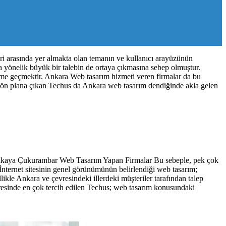
nleri arasında yer almakta olan temanın ve kullanıcı arayüzünün
 yönelik büyük bir talebin de ortaya çıkmasına sebep olmuştur.
işime geçmektir. Ankara Web tasarım hizmeti veren firmalar da bu
le ön plana çıkan Techus da Ankara web tasarım dendiğinde akla gelen
.Çankaya Çukurambar Web Tasarım Yapan Firmalar Bu sebeple, pek çok
nternet sitesinin genel görünümünün belirlendiği web tasarım;
ellikle Ankara ve çevresindeki illerdeki müşteriler tarafından talep
resinde en çok tercih edilen Techus; web tasarım konusundaki