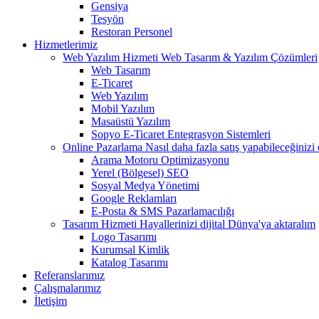
Gensiya
Tesyön
Restoran Personel
Hizmetlerimiz
Web Yazılım Hizmeti
Web Tasarım & Yazılım Çözümleri
Web Tasarım
E-Ticaret
Web Yazılım
Mobil Yazılım
Masaüstü Yazılım
Sopyo E-Ticaret Entegrasyon Sistemleri
Online Pazarlama
Nasıl daha fazla satış yapabileceğinizi
Arama Motoru Optimizasyonu
Yerel (Bölgesel) SEO
Sosyal Medya Yönetimi
Google Reklamları
E-Posta & SMS Pazarlamacılığı
Tasarım Hizmeti
Hayallerinizi dijital Dünya'ya aktaralım
Logo Tasarımı
Kurumsal Kimlik
Katalog Tasarımı
Referanslarımız
Çalışmalarımız
İletişim