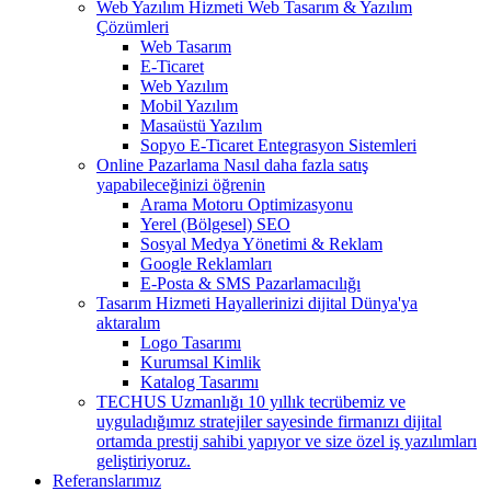
Web Yazılım Hizmeti
Web Tasarım & Yazılım
Çözümleri
Web Tasarım
E-Ticaret
Web Yazılım
Mobil Yazılım
Masaüstü Yazılım
Sopyo E-Ticaret Entegrasyon Sistemleri
Online Pazarlama
Nasıl daha fazla satış
yapabileceğinizi öğrenin
Arama Motoru Optimizasyonu
Yerel (Bölgesel) SEO
Sosyal Medya Yönetimi & Reklam
Google Reklamları
E-Posta & SMS Pazarlamacılığı
Tasarım Hizmeti
Hayallerinizi dijital Dünya'ya
aktaralım
Logo Tasarımı
Kurumsal Kimlik
Katalog Tasarımı
TECHUS Uzmanlığı
10 yıllık tecrübemiz ve
uyguladığımız stratejiler sayesinde firmanızı dijital
ortamda prestij sahibi yapıyor ve size özel iş yazılımları
geliştiriyoruz.
Referanslarımız