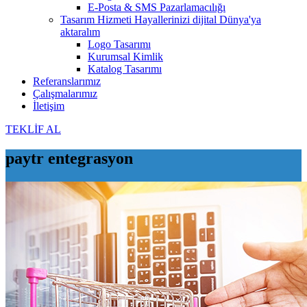
E-Posta & SMS Pazarlamacılığı
Tasarım Hizmeti
Hayallerinizi dijital Dünya'ya
aktaralım
Logo Tasarımı
Kurumsal Kimlik
Katalog Tasarımı
Referanslarımız
Çalışmalarımız
İletişim
TEKLİF AL
paytr entegrasyon