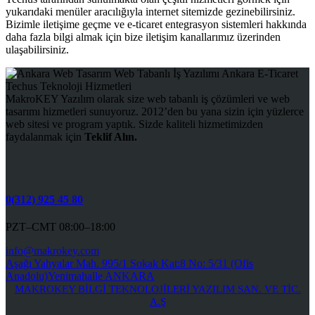
yukarıdaki menüler aracılığıyla internet sitemizde gezinebilirsiniz.
Bizimle iletişime geçme ve e-ticaret entegrasyon sistemleri hakkında
daha fazla bilgi almak için bize iletişim kanallarımız üzerinden
ulaşabilirsiniz.
MakroKEY Yazılım olarak size web tabanlı iş çözümleri ve web
tasarımı hizmetleri sunuyoruz. 2012’den bu yana sizin için yüzlerce
web sitesi ve program yaptık. Sizde kaliteli hizmetimizden
faydalanmak için
Teklif Alın.
0(312) 925 45 80
PZT–CMT 08:00–18:00
info@makrokey.com
Aşağı Yahyalar Mah. 995/1 Sokak Kat:8 No: 5/31 (Ofis
Anadolu)Yenimahalle ANKARA
MAKROKEY BİLGİ TEKNOLOJİLERİ YAZILIM SAN. VE TİC.
A.Ş