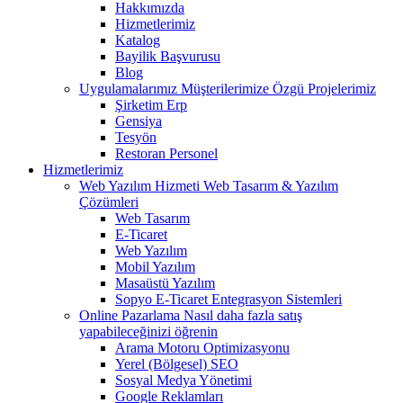
Hakkımızda
Hizmetlerimiz
Katalog
Bayilik Başvurusu
Blog
Uygulamalarımız
Müşterilerimize Özgü Projelerimiz
Şirketim Erp
Gensiya
Tesyön
Restoran Personel
Hizmetlerimiz
Web Yazılım Hizmeti
Web Tasarım & Yazılım
Çözümleri
Web Tasarım
E-Ticaret
Web Yazılım
Mobil Yazılım
Masaüstü Yazılım
Sopyo E-Ticaret Entegrasyon Sistemleri
Online Pazarlama
Nasıl daha fazla satış
yapabileceğinizi öğrenin
Arama Motoru Optimizasyonu
Yerel (Bölgesel) SEO
Sosyal Medya Yönetimi
Google Reklamları