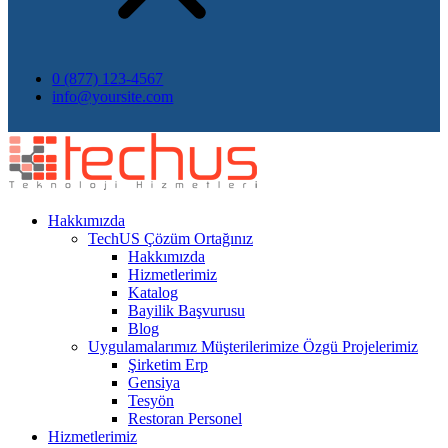
0 (877) 123-4567
info@yoursite.com
Hakkımızda
TechUS
Çözüm Ortağınız
Hakkımızda
Hizmetlerimiz
Katalog
Bayilik Başvurusu
Blog
Uygulamalarımız
Müşterilerimize Özgü Projelerimiz
Şirketim Erp
Gensiya
Tesyön
Restoran Personel
Hizmetlerimiz