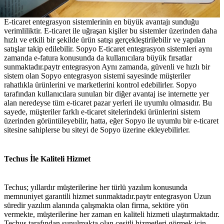
E-ticaret entegrasyon sistemlerinin en büyük avantajı sunduğu
verimliliktir. E-ticaret ile uğraşan kişiler bu sistemler üzerinden daha
hızlı ve etkili bir şekilde ürün satışı gerçekleştirilebilir ve yapılan
satışlar takip edilebilir. Sopyo E-ticaret entegrasyon sistemleri aynı
zamanda e-fatura konusunda da kullanıcılara büyük fırsatlar
sunmaktadır.paytr entegrasyon Aynı zamanda, güvenli ve hızlı bir
sistem olan Sopyo entegrasyon sistemi sayesinde müşteriler
rahatlıkla ürünlerini ve marketlerini kontrol edebilirler. Sopyo
tarafından kullanıcılara sunulan bir diğer avantaj ise internette yer
alan neredeyse tüm e-ticaret pazar yerleri ile uyumlu olmasıdır. Bu
sayede, müşteriler farklı e-ticaret sitelerindeki ürünlerini sistem
üzerinden görüntüleyebilir, hatta, eğer Sopyo ile uyumlu bir e-ticaret
sitesine sahiplerse bu siteyi de Sopyo üzerine ekleyebilirler.
Techus İle Kaliteli Hizmet
Techus; yıllardır müşterilerine her türlü yazılım konusunda
memnuniyet garantili hizmet sunmaktadır.paytr entegrasyon Uzun
süredir yazılım alanında çalışmakta olan firma, sektöre yön
vermekte, müşterilerine her zaman en kaliteli hizmeti ulaştırmaktadır.
Techus tarafından sunulmakta olan çeşitli hizmetleri görmek için